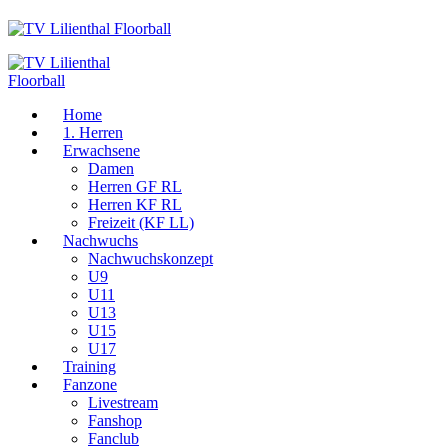
Home
1. Herren
Erwachsene
Damen
Herren GF RL
Herren KF RL
Freizeit (KF LL)
Nachwuchs
Nachwuchskonzept
U9
U11
U13
U15
U17
Training
Fanzone
Livestream
Fanshop
Fanclub