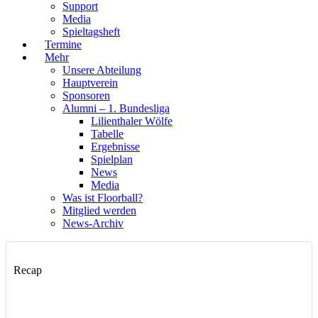
Support
Media
Spieltagsheft
Termine
Mehr
Unsere Abteilung
Hauptverein
Sponsoren
Alumni – 1. Bundesliga
Lilienthaler Wölfe
Tabelle
Ergebnisse
Spielplan
News
Media
Was ist Floorball?
Mitglied werden
News-Archiv
Recap