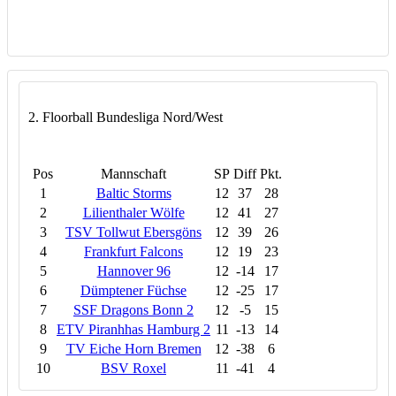
2. Floorball Bundesliga Nord/West
Pos
Mannschaft
SP
Diff
Pkt.
1
Baltic Storms
12
37
28
2
Lilienthaler Wölfe
12
41
27
3
TSV Tollwut Ebersgöns
12
39
26
4
Frankfurt Falcons
12
19
23
5
Hannover 96
12
-14
17
6
Dümptener Füchse
12
-25
17
7
SSF Dragons Bonn 2
12
-5
15
8
ETV Piranhhas Hamburg 2
11
-13
14
9
TV Eiche Horn Bremen
12
-38
6
10
BSV Roxel
11
-41
4