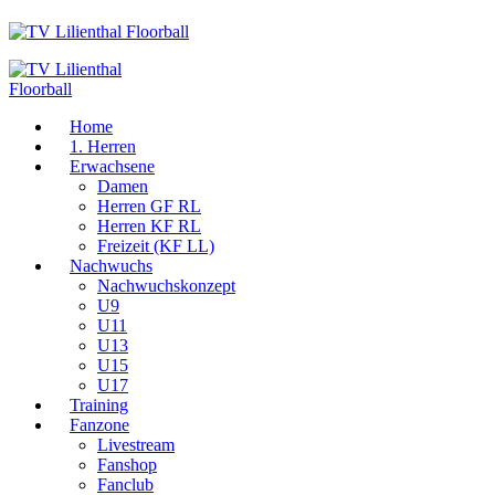
Home
1. Herren
Erwachsene
Damen
Herren GF RL
Herren KF RL
Freizeit (KF LL)
Nachwuchs
Nachwuchskonzept
U9
U11
U13
U15
U17
Training
Fanzone
Livestream
Fanshop
Fanclub