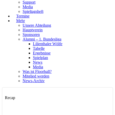
Support
Media
Spieltagsheft
Termine
Mehr
Unsere Abteilung
Hauptverein
Sponsoren
Alumni – 1. Bundesliga
Lilienthaler Wölfe
Tabelle
Ergebnisse
Spielplan
News
Media
Was ist Floorball?
Mitglied werden
News-Archiv
Recap