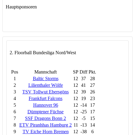
Hauptsponsoren
2. Floorball Bundesliga Nord/West
Pos
Mannschaft
SP
Diff
Pkt.
1
Baltic Storms
12
37
28
2
Lilienthaler Wölfe
12
41
27
3
TSV Tollwut Ebersgöns
12
39
26
4
Frankfurt Falcons
12
19
23
5
Hannover 96
12
-14
17
6
Dümptener Füchse
12
-25
17
7
SSF Dragons Bonn 2
12
-5
15
8
ETV Piranhhas Hamburg 2
11
-13
14
9
TV Eiche Horn Bremen
12
-38
6