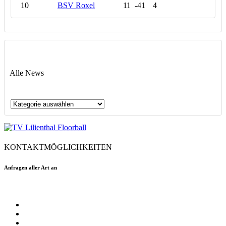
10
BSV Roxel
11
-41
4
Alle News
Alle
News
KONTAKTMÖGLICHKEITEN
Anfragen aller Art an
floorball@tvlilienthal.de
Facebook
Twitter
Instagram