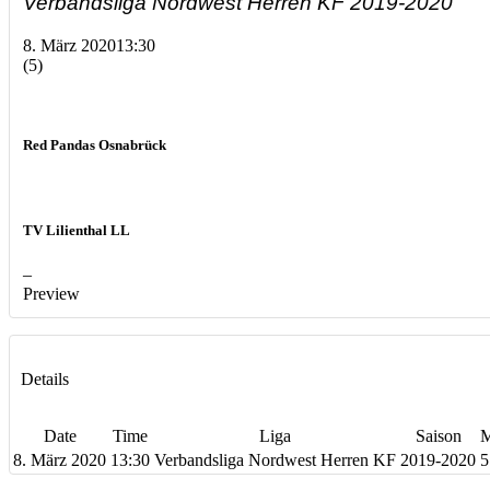
Verbandsliga Nordwest Herren KF 2019-2020
8. März 2020
13:30
(5)
Red Pandas Osnabrück
TV Lilienthal LL
–
Preview
Details
Date
Time
Liga
Saison
M
8. März 2020
13:30
Verbandsliga Nordwest Herren KF
2019-2020
5