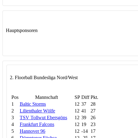
Hauptsponsoren
2. Floorball Bundesliga Nord/West
Pos
Mannschaft
SP
Diff
Pkt.
1
Baltic Storms
12
37
28
2
Lilienthaler Wölfe
12
41
27
3
TSV Tollwut Ebersgöns
12
39
26
4
Frankfurt Falcons
12
19
23
5
Hannover 96
12
-14
17
6
Dümptener Füchse
12
-25
17