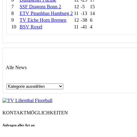
7
SSF Dragons Bonn 2
12
-5
15
8
ETV Piranhhas Hamburg 2
11
-13
14
9
TV Eiche Horn Bremen
12
-38
6
10
BSV Roxel
11
-41
4
Alle News
Alle
News
KONTAKTMÖGLICHKEITEN
Anfragen aller Art an