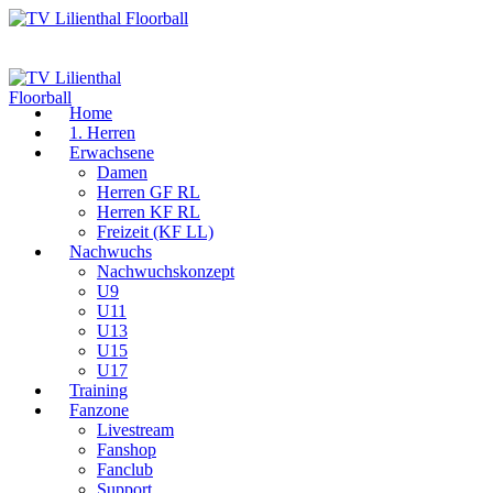
Home
1. Herren
Erwachsene
Damen
Herren GF RL
Herren KF RL
Freizeit (KF LL)
Nachwuchs
Nachwuchskonzept
U9
U11
U13
U15
U17
Training
Fanzone
Livestream
Fanshop
Fanclub
Support