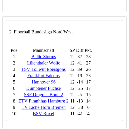
2. Floorball Bundesliga Nord/West
Pos
Mannschaft
SP
Diff
Pkt.
1
Baltic Storms
12
37
28
2
Lilienthaler Wölfe
12
41
27
3
TSV Tollwut Ebersgöns
12
39
26
4
Frankfurt Falcons
12
19
23
5
Hannover 96
12
-14
17
6
Dümptener Füchse
12
-25
17
7
SSF Dragons Bonn 2
12
-5
15
8
ETV Piranhhas Hamburg 2
11
-13
14
9
TV Eiche Horn Bremen
12
-38
6
10
BSV Roxel
11
-41
4