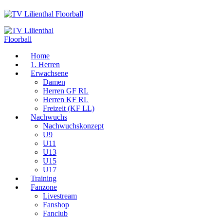
Home
1. Herren
Erwachsene
Damen
Herren GF RL
Herren KF RL
Freizeit (KF LL)
Nachwuchs
Nachwuchskonzept
U9
U11
U13
U15
U17
Training
Fanzone
Livestream
Fanshop
Fanclub