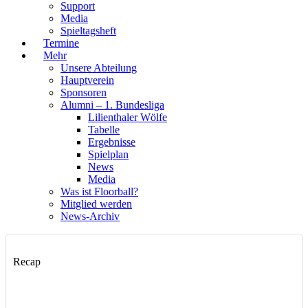
Support
Media
Spieltagsheft
Termine
Mehr
Unsere Abteilung
Hauptverein
Sponsoren
Alumni – 1. Bundesliga
Lilienthaler Wölfe
Tabelle
Ergebnisse
Spielplan
News
Media
Was ist Floorball?
Mitglied werden
News-Archiv
Recap