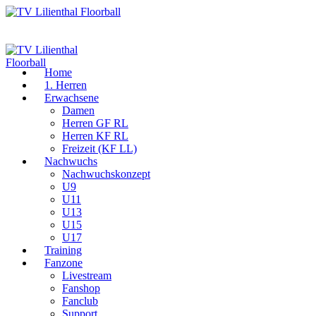
Home
1. Herren
Erwachsene
Damen
Herren GF RL
Herren KF RL
Freizeit (KF LL)
Nachwuchs
Nachwuchskonzept
U9
U11
U13
U15
U17
Training
Fanzone
Livestream
Fanshop
Fanclub
Support