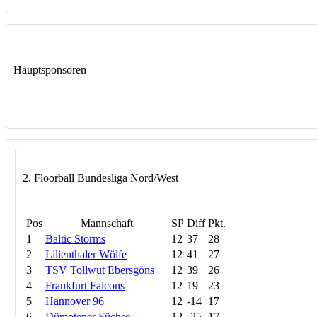
Hauptsponsoren
2. Floorball Bundesliga Nord/West
Pos
Mannschaft
SP
Diff
Pkt.
1
Baltic Storms
12
37
28
2
Lilienthaler Wölfe
12
41
27
3
TSV Tollwut Ebersgöns
12
39
26
4
Frankfurt Falcons
12
19
23
5
Hannover 96
12
-14
17
6
Dümptener Füchse
12
-25
17