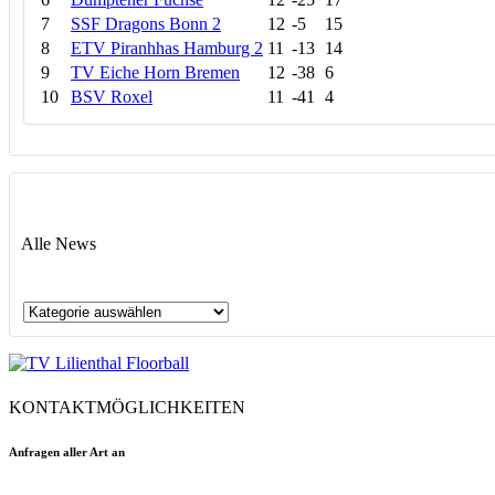
7
SSF Dragons Bonn 2
12
-5
15
8
ETV Piranhhas Hamburg 2
11
-13
14
9
TV Eiche Horn Bremen
12
-38
6
10
BSV Roxel
11
-41
4
Alle News
Alle
News
KONTAKTMÖGLICHKEITEN
Anfragen aller Art an