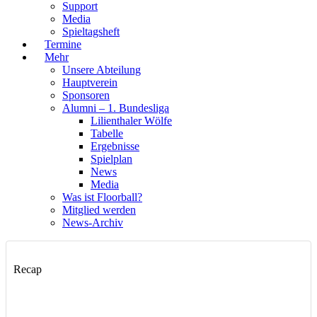
Support
Media
Spieltagsheft
Termine
Mehr
Unsere Abteilung
Hauptverein
Sponsoren
Alumni – 1. Bundesliga
Lilienthaler Wölfe
Tabelle
Ergebnisse
Spielplan
News
Media
Was ist Floorball?
Mitglied werden
News-Archiv
Recap