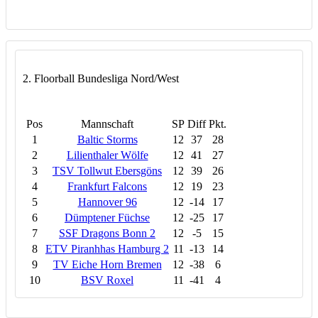
2. Floorball Bundesliga Nord/West
Pos
Mannschaft
SP
Diff
Pkt.
1
Baltic Storms
12
37
28
2
Lilienthaler Wölfe
12
41
27
3
TSV Tollwut Ebersgöns
12
39
26
4
Frankfurt Falcons
12
19
23
5
Hannover 96
12
-14
17
6
Dümptener Füchse
12
-25
17
7
SSF Dragons Bonn 2
12
-5
15
8
ETV Piranhhas Hamburg 2
11
-13
14
9
TV Eiche Horn Bremen
12
-38
6
10
BSV Roxel
11
-41
4