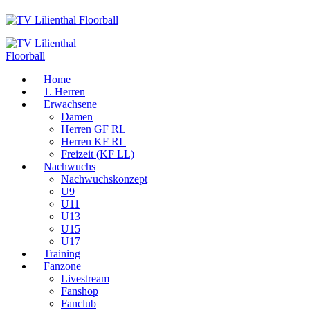
Home
1. Herren
Erwachsene
Damen
Herren GF RL
Herren KF RL
Freizeit (KF LL)
Nachwuchs
Nachwuchskonzept
U9
U11
U13
U15
U17
Training
Fanzone
Livestream
Fanshop
Fanclub