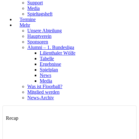
Support
Media
Spieltagsheft
Termine
Mehr
Unsere Abteilung
Hauptverein
Sponsoren
Alumni – 1. Bundesliga
Lilienthaler Wölfe
Tabelle
Ergebnisse
Spielplan
News
Media
Was ist Floorball?
Mitglied werden
News-Archiv
Recap