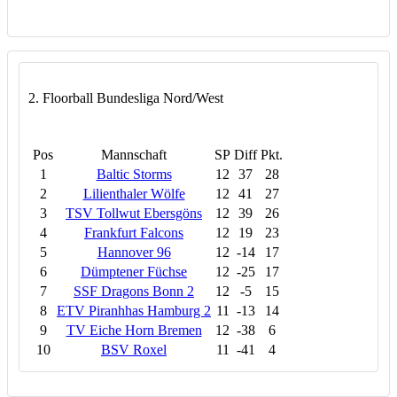
2. Floorball Bundesliga Nord/West
Pos
Mannschaft
SP
Diff
Pkt.
1
Baltic Storms
12
37
28
2
Lilienthaler Wölfe
12
41
27
3
TSV Tollwut Ebersgöns
12
39
26
4
Frankfurt Falcons
12
19
23
5
Hannover 96
12
-14
17
6
Dümptener Füchse
12
-25
17
7
SSF Dragons Bonn 2
12
-5
15
8
ETV Piranhhas Hamburg 2
11
-13
14
9
TV Eiche Horn Bremen
12
-38
6
10
BSV Roxel
11
-41
4