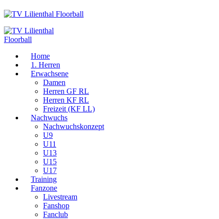
Home
1. Herren
Erwachsene
Damen
Herren GF RL
Herren KF RL
Freizeit (KF LL)
Nachwuchs
Nachwuchskonzept
U9
U11
U13
U15
U17
Training
Fanzone
Livestream
Fanshop
Fanclub