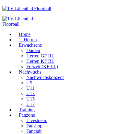
Home
1. Herren
Erwachsene
Damen
Herren GF RL
Herren KF RL
Freizeit (KF LL)
Nachwuchs
Nachwuchskonzept
U9
U11
U13
U15
U17
Training
Fanzone
Livestream
Fanshop
Fanclub