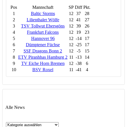
Pos
Mannschaft
SP
Diff
Pkt.
1
Baltic Storms
12
37
28
2
Lilienthaler Wölfe
12
41
27
3
TSV Tollwut Ebersgöns
12
39
26
4
Frankfurt Falcons
12
19
23
5
Hannover 96
12
-14
17
6
Dümptener Füchse
12
-25
17
7
SSF Dragons Bonn 2
12
-5
15
8
ETV Piranhhas Hamburg 2
11
-13
14
9
TV Eiche Horn Bremen
12
-38
6
10
BSV Roxel
11
-41
4
Alle News
Alle