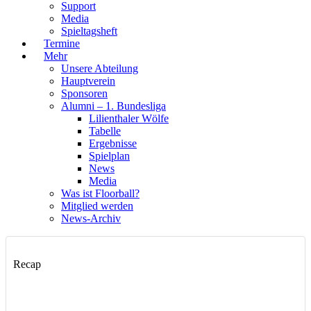
Support
Media
Spieltagsheft
Termine
Mehr
Unsere Abteilung
Hauptverein
Sponsoren
Alumni – 1. Bundesliga
Lilienthaler Wölfe
Tabelle
Ergebnisse
Spielplan
News
Media
Was ist Floorball?
Mitglied werden
News-Archiv
Recap