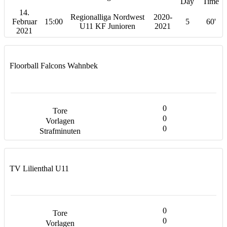
Day
Time
14.
Regionalliga Nordwest
2020-
Februar
15:00
5
60'
U11 KF Junioren
2021
2021
Floorball Falcons Wahnbek
0
0
0
TV Lilienthal U11
0
0