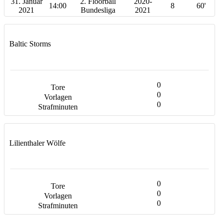
31. Januar
2. Floorball
2020-
14:00
8
60'
2021
Bundesliga
2021
Baltic Storms
0
0
0
Lilienthaler Wölfe
0
0
0