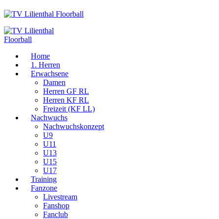
Home
1. Herren
Erwachsene
Damen
Herren GF RL
Herren KF RL
Freizeit (KF LL)
Nachwuchs
Nachwuchskonzept
U9
U11
U13
U15
U17
Training
Fanzone
Livestream
Fanshop
Fanclub