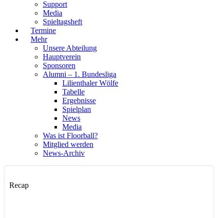
Support
Media
Spieltagsheft
Termine
Mehr
Unsere Abteilung
Hauptverein
Sponsoren
Alumni – 1. Bundesliga
Lilienthaler Wölfe
Tabelle
Ergebnisse
Spielplan
News
Media
Was ist Floorball?
Mitglied werden
News-Archiv
Recap