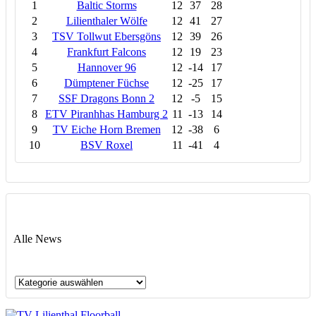
1
Baltic Storms
12
37
28
2
Lilienthaler Wölfe
12
41
27
3
TSV Tollwut Ebersgöns
12
39
26
4
Frankfurt Falcons
12
19
23
5
Hannover 96
12
-14
17
6
Dümptener Füchse
12
-25
17
7
SSF Dragons Bonn 2
12
-5
15
8
ETV Piranhhas Hamburg 2
11
-13
14
9
TV Eiche Horn Bremen
12
-38
6
10
BSV Roxel
11
-41
4
Alle News
Alle
News