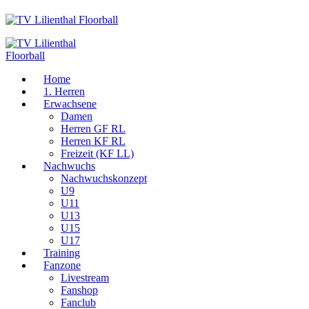
Home
1. Herren
Erwachsene
Damen
Herren GF RL
Herren KF RL
Freizeit (KF LL)
Nachwuchs
Nachwuchskonzept
U9
U11
U13
U15
U17
Training
Fanzone
Livestream
Fanshop
Fanclub