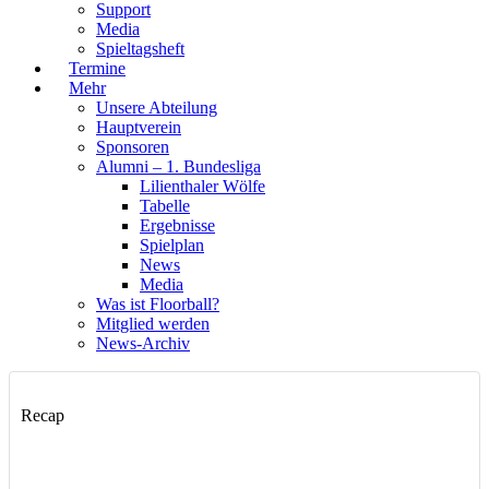
Support
Media
Spieltagsheft
Termine
Mehr
Unsere Abteilung
Hauptverein
Sponsoren
Alumni – 1. Bundesliga
Lilienthaler Wölfe
Tabelle
Ergebnisse
Spielplan
News
Media
Was ist Floorball?
Mitglied werden
News-Archiv
Recap