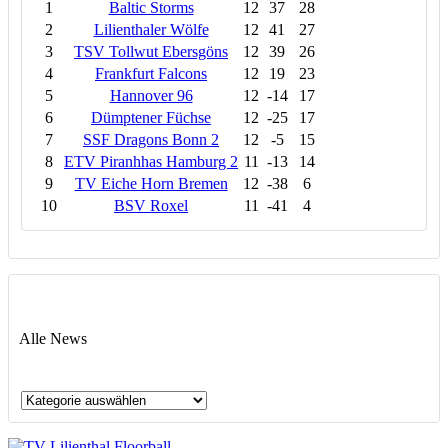
1
Baltic Storms
12
37
28
2
Lilienthaler Wölfe
12
41
27
3
TSV Tollwut Ebersgöns
12
39
26
4
Frankfurt Falcons
12
19
23
5
Hannover 96
12
-14
17
6
Dümptener Füchse
12
-25
17
7
SSF Dragons Bonn 2
12
-5
15
8
ETV Piranhhas Hamburg 2
11
-13
14
9
TV Eiche Horn Bremen
12
-38
6
10
BSV Roxel
11
-41
4
Alle News
Alle
News