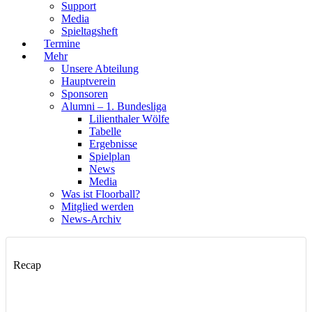
Support
Media
Spieltagsheft
Termine
Mehr
Unsere Abteilung
Hauptverein
Sponsoren
Alumni – 1. Bundesliga
Lilienthaler Wölfe
Tabelle
Ergebnisse
Spielplan
News
Media
Was ist Floorball?
Mitglied werden
News-Archiv
Recap