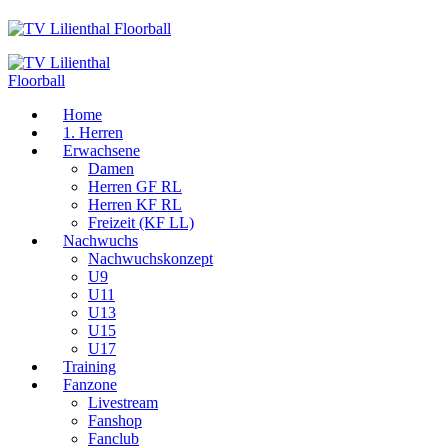
Home
1. Herren
Erwachsene
Damen
Herren GF RL
Herren KF RL
Freizeit (KF LL)
Nachwuchs
Nachwuchskonzept
U9
U11
U13
U15
U17
Training
Fanzone
Livestream
Fanshop
Fanclub