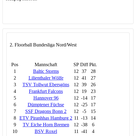
2. Floorball Bundesliga Nord/West
Pos
Mannschaft
SP
Diff
Pkt.
1
Baltic Storms
12
37
28
2
Lilienthaler Wölfe
12
41
27
3
TSV Tollwut Ebersgöns
12
39
26
4
Frankfurt Falcons
12
19
23
5
Hannover 96
12
-14
17
6
Dümptener Füchse
12
-25
17
7
SSF Dragons Bonn 2
12
-5
15
8
ETV Piranhhas Hamburg 2
11
-13
14
9
TV Eiche Horn Bremen
12
-38
6
10
BSV Roxel
11
-41
4