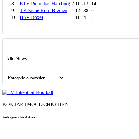
8
ETV Piranhhas Hamburg 2
11
-13
14
9
TV Eiche Horn Bremen
12
-38
6
10
BSV Roxel
11
-41
4
Alle News
Alle
News
KONTAKTMÖGLICHKEITEN
Anfragen aller Art an
floorball@tvlilienthal.de