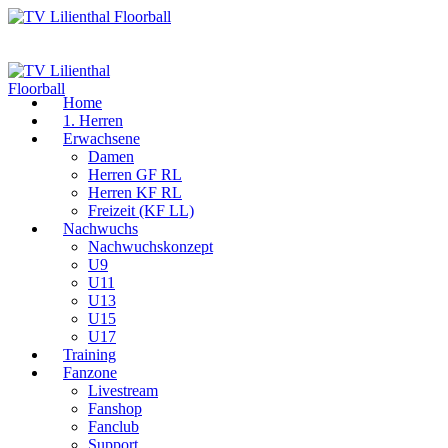
Home
1. Herren
Erwachsene
Damen
Herren GF RL
Herren KF RL
Freizeit (KF LL)
Nachwuchs
Nachwuchskonzept
U9
U11
U13
U15
U17
Training
Fanzone
Livestream
Fanshop
Fanclub
Support