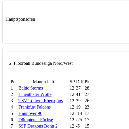
Hauptsponsoren
2. Floorball Bundesliga Nord/West
Pos
Mannschaft
SP
Diff
Pkt.
1
Baltic Storms
12
37
28
2
Lilienthaler Wölfe
12
41
27
3
TSV Tollwut Ebersgöns
12
39
26
4
Frankfurt Falcons
12
19
23
5
Hannover 96
12
-14
17
6
Dümptener Füchse
12
-25
17
7
SSF Dragons Bonn 2
12
-5
15