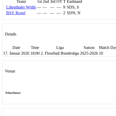
Team
1st
2nd
3rd
OT
T
Endstand
Lilienthaler Wölfe
—
—
—
—
9
SDS, S
BSV Roxel
—
—
—
—
2
SDN, N
Details
Date
Time
Liga
Saison
Match Da
17. Januar 2026
18:00
2. Floorball Bundesliga
2025-2026
10
Venue
Schoofmoor