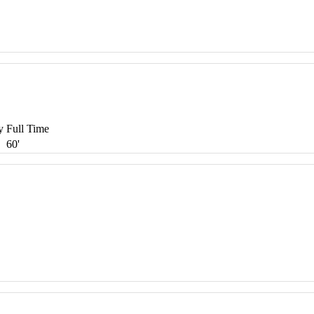
y
Full Time
60'