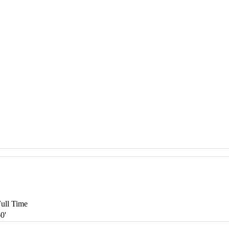
ull Time
0'