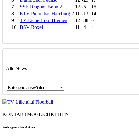
7
SSF Dragons Bonn 2
12
-5
15
8
ETV Piranhhas Hamburg 2
11
-13
14
9
TV Eiche Horn Bremen
12
-38
6
10
BSV Roxel
11
-41
4
Alle News
Alle
News
KONTAKTMÖGLICHKEITEN
Anfragen aller Art an