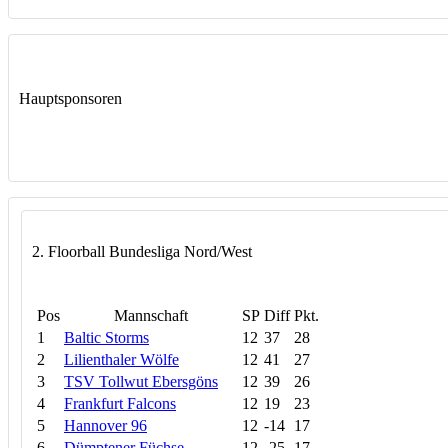
Hauptsponsoren
2. Floorball Bundesliga Nord/West
Pos
Mannschaft
SP
Diff
Pkt.
1
Baltic Storms
12
37
28
2
Lilienthaler Wölfe
12
41
27
3
TSV Tollwut Ebersgöns
12
39
26
4
Frankfurt Falcons
12
19
23
5
Hannover 96
12
-14
17
6
Dümptener Füchse
12
-25
17