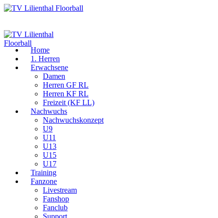
Home
1. Herren
Erwachsene
Damen
Herren GF RL
Herren KF RL
Freizeit (KF LL)
Nachwuchs
Nachwuchskonzept
U9
U11
U13
U15
U17
Training
Fanzone
Livestream
Fanshop
Fanclub
Support