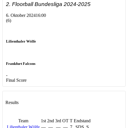
2. Floorball Bundesliga 2024-2025
6. Oktober 2024
16:00
(6)
Lilienthaler Wölfe
Frankfurt Falcons
-
Final Score
Results
Team
1st
2nd
3rd
OT
T
Endstand
Lilienthaler Wölfe
—
—
—
—
7
SDS, S