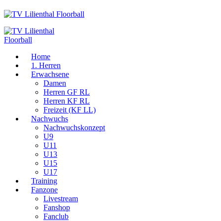
Home
1. Herren
Erwachsene
Damen
Herren GF RL
Herren KF RL
Freizeit (KF LL)
Nachwuchs
Nachwuchskonzept
U9
U11
U13
U15
U17
Training
Fanzone
Livestream
Fanshop
Fanclub