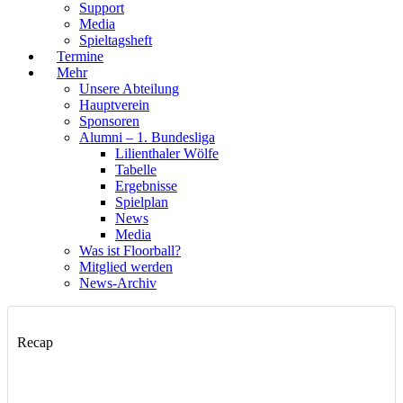
Support
Media
Spieltagsheft
Termine
Mehr
Unsere Abteilung
Hauptverein
Sponsoren
Alumni – 1. Bundesliga
Lilienthaler Wölfe
Tabelle
Ergebnisse
Spielplan
News
Media
Was ist Floorball?
Mitglied werden
News-Archiv
Recap