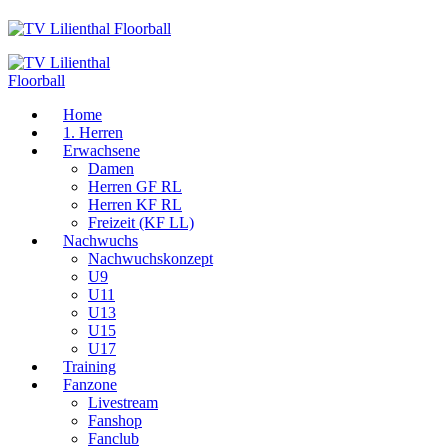
Home
1. Herren
Erwachsene
Damen
Herren GF RL
Herren KF RL
Freizeit (KF LL)
Nachwuchs
Nachwuchskonzept
U9
U11
U13
U15
U17
Training
Fanzone
Livestream
Fanshop
Fanclub