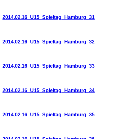
2014.02.16_U15_Spieltag_Hamburg_31
2014.02.16_U15_Spieltag_Hamburg_32
2014.02.16_U15_Spieltag_Hamburg_33
2014.02.16_U15_Spieltag_Hamburg_34
2014.02.16_U15_Spieltag_Hamburg_35