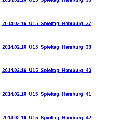
2014.02.16_U15_Spieltag_Hamburg_36
2014.02.16_U15_Spieltag_Hamburg_37
2014.02.16_U15_Spieltag_Hamburg_38
2014.02.16_U15_Spieltag_Hamburg_40
2014.02.16_U15_Spieltag_Hamburg_41
2014.02.16_U15_Spieltag_Hamburg_42