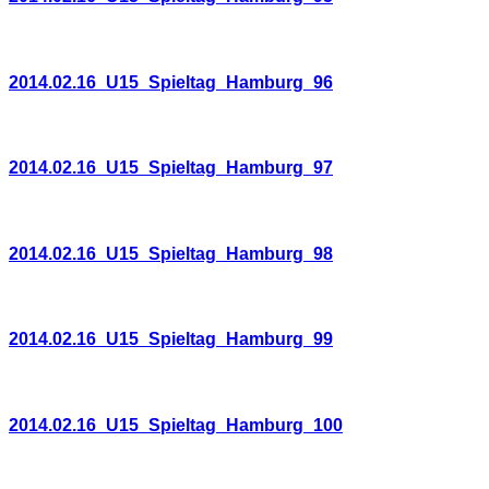
2014.02.16_U15_Spieltag_Hamburg_96
2014.02.16_U15_Spieltag_Hamburg_97
2014.02.16_U15_Spieltag_Hamburg_98
2014.02.16_U15_Spieltag_Hamburg_99
2014.02.16_U15_Spieltag_Hamburg_100