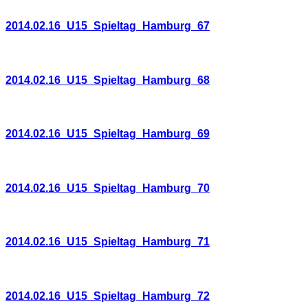
2014.02.16_U15_Spieltag_Hamburg_67
2014.02.16_U15_Spieltag_Hamburg_68
2014.02.16_U15_Spieltag_Hamburg_69
2014.02.16_U15_Spieltag_Hamburg_70
2014.02.16_U15_Spieltag_Hamburg_71
2014.02.16_U15_Spieltag_Hamburg_72