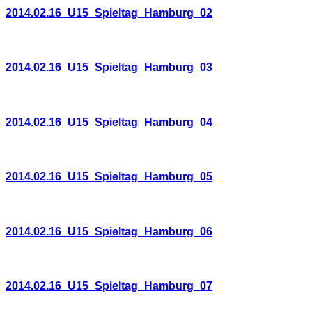
2014.02.16_U15_Spieltag_Hamburg_02
2014.02.16_U15_Spieltag_Hamburg_03
2014.02.16_U15_Spieltag_Hamburg_04
2014.02.16_U15_Spieltag_Hamburg_05
2014.02.16_U15_Spieltag_Hamburg_06
2014.02.16_U15_Spieltag_Hamburg_07