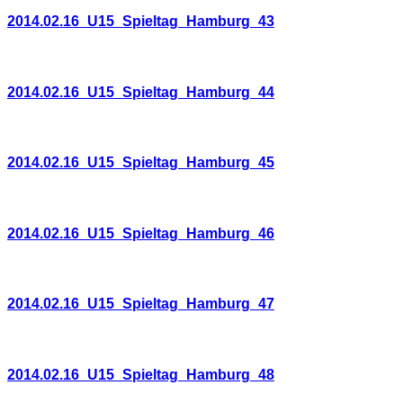
2014.02.16_U15_Spieltag_Hamburg_43
2014.02.16_U15_Spieltag_Hamburg_44
2014.02.16_U15_Spieltag_Hamburg_45
2014.02.16_U15_Spieltag_Hamburg_46
2014.02.16_U15_Spieltag_Hamburg_47
2014.02.16_U15_Spieltag_Hamburg_48