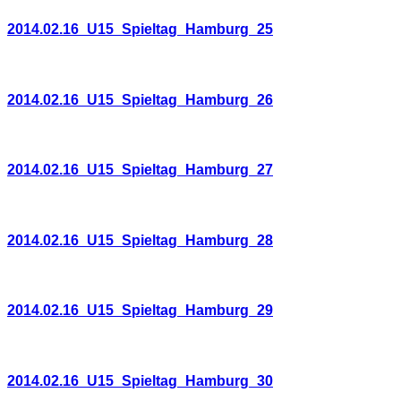
2014.02.16_U15_Spieltag_Hamburg_25
2014.02.16_U15_Spieltag_Hamburg_26
2014.02.16_U15_Spieltag_Hamburg_27
2014.02.16_U15_Spieltag_Hamburg_28
2014.02.16_U15_Spieltag_Hamburg_29
2014.02.16_U15_Spieltag_Hamburg_30