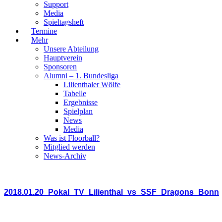
Support
Media
Spieltagsheft
Termine
Mehr
Unsere Abteilung
Hauptverein
Sponsoren
Alumni – 1. Bundesliga
Lilienthaler Wölfe
Tabelle
Ergebnisse
Spielplan
News
Media
Was ist Floorball?
Mitglied werden
News-Archiv
2018.01.20_Pokal_TV_Lilienthal_vs_SSF_Dragons_Bonn