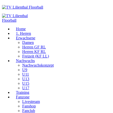
Home
1. Herren
Erwachsene
Damen
Herren GF RL
Herren KF RL
Freizeit (KF LL)
Nachwuchs
Nachwuchskonzept
U9
U11
U13
U15
U17
Training
Fanzone
Livestream
Fanshop
Fanclub