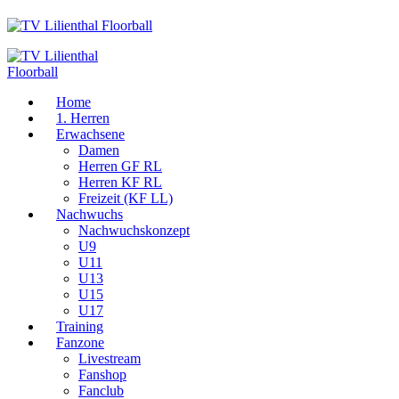
Home
1. Herren
Erwachsene
Damen
Herren GF RL
Herren KF RL
Freizeit (KF LL)
Nachwuchs
Nachwuchskonzept
U9
U11
U13
U15
U17
Training
Fanzone
Livestream
Fanshop
Fanclub