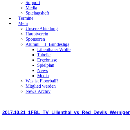
Support
Media
Spieltagsheft
Termine
Mehr
Unsere Abteilung
Hauptverein
Sponsoren
Alumni – 1. Bundesliga
Lilienthaler Wölfe
Tabelle
Ergebnisse
Spielplan
News
Media
Was ist Floorball?
Mitglied werden
News-Archiv
2017.10.21_1FBL_TV_Lilienthal_vs_Red_Devils_Wernige