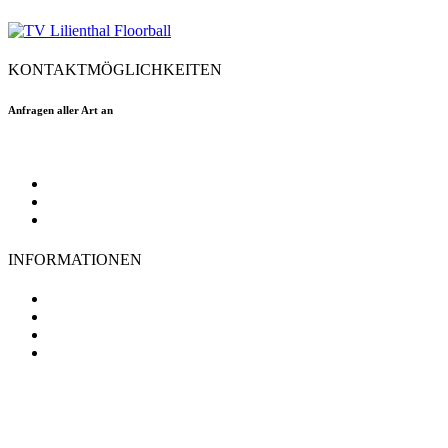
KONTAKTMÖGLICHKEITEN
Anfragen aller Art an
floorball@tvlilienthal.de
Facebook
Twitter
Instagram
INFORMATIONEN
TV Lilienthal
Mitgliedschaft
Impressum
Datenschutz