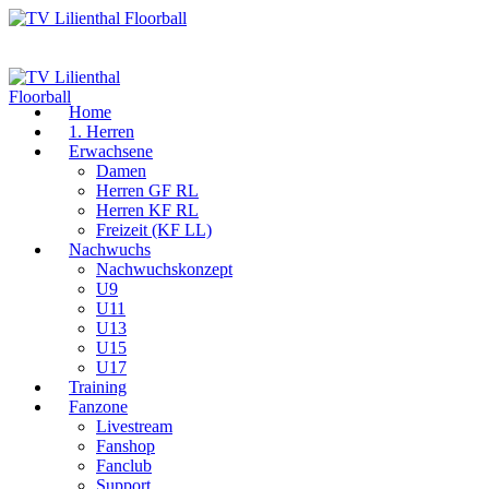
Home
1. Herren
Erwachsene
Damen
Herren GF RL
Herren KF RL
Freizeit (KF LL)
Nachwuchs
Nachwuchskonzept
U9
U11
U13
U15
U17
Training
Fanzone
Livestream
Fanshop
Fanclub
Support