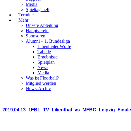
Media
Spieltagsheft
Termine
Mehr
Unsere Abteilung
Hauptverein
Sponsoren
Alumni – 1. Bundesliga
Lilienthaler Wölfe
Tabelle
Ergebnisse
Spielplan
News
Media
Was ist Floorball?
Mitglied werden
News-Archiv
2019.04.13_1FBL_TV_Lilienthal_vs_MFBC_Leipzig_Finale