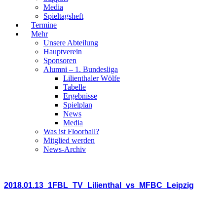
Media
Spieltagsheft
Termine
Mehr
Unsere Abteilung
Hauptverein
Sponsoren
Alumni – 1. Bundesliga
Lilienthaler Wölfe
Tabelle
Ergebnisse
Spielplan
News
Media
Was ist Floorball?
Mitglied werden
News-Archiv
2018.01.13_1FBL_TV_Lilienthal_vs_MFBC_Leipzig