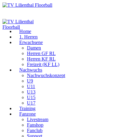
Home
1. Herren
Erwachsene
Damen
Herren GF RL
Herren KF RL
Freizeit (KF LL)
Nachwuchs
Nachwuchskonzept
U9
U11
U13
U15
U17
Training
Fanzone
Livestream
Fanshop
Fanclub
Support