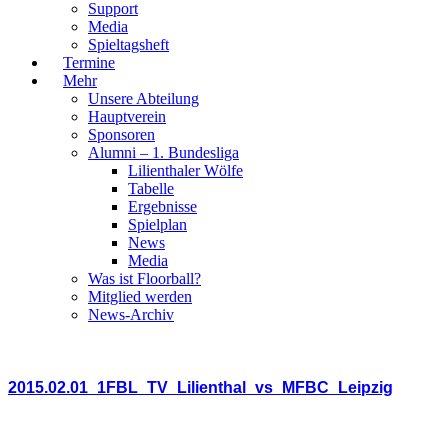
Support
Media
Spieltagsheft
Termine
Mehr
Unsere Abteilung
Hauptverein
Sponsoren
Alumni – 1. Bundesliga
Lilienthaler Wölfe
Tabelle
Ergebnisse
Spielplan
News
Media
Was ist Floorball?
Mitglied werden
News-Archiv
2015.02.01_1FBL_TV_Lilienthal_vs_MFBC_Leipzig