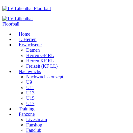
Home
1. Herren
Erwachsene
Damen
Herren GF RL
Herren KF RL
Freizeit (KF LL)
Nachwuchs
Nachwuchskonzept
U9
U11
U13
U15
U17
Training
Fanzone
Livestream
Fanshop
Fanclub