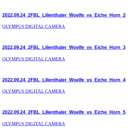
2022.09.24_2FBL_Lilienthaler_Woelfe_vs_Eiche_Horn_2
OLYMPUS DIGITAL CAMERA
2022.09.24_2FBL_Lilienthaler_Woelfe_vs_Eiche_Horn_3
OLYMPUS DIGITAL CAMERA
2022.09.24_2FBL_Lilienthaler_Woelfe_vs_Eiche_Horn_4
OLYMPUS DIGITAL CAMERA
2022.09.24_2FBL_Lilienthaler_Woelfe_vs_Eiche_Horn_5
OLYMPUS DIGITAL CAMERA