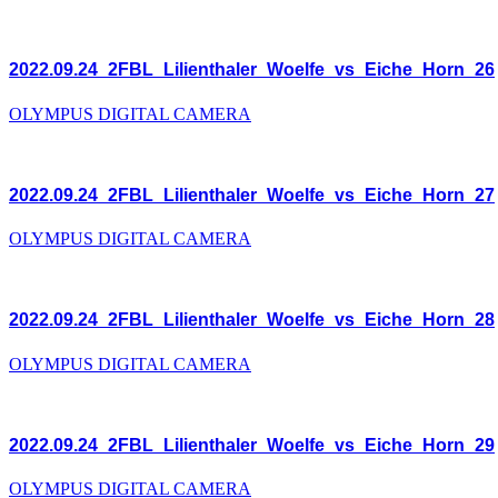
2022.09.24_2FBL_Lilienthaler_Woelfe_vs_Eiche_Horn_26
OLYMPUS DIGITAL CAMERA
2022.09.24_2FBL_Lilienthaler_Woelfe_vs_Eiche_Horn_27
OLYMPUS DIGITAL CAMERA
2022.09.24_2FBL_Lilienthaler_Woelfe_vs_Eiche_Horn_28
OLYMPUS DIGITAL CAMERA
2022.09.24_2FBL_Lilienthaler_Woelfe_vs_Eiche_Horn_29
OLYMPUS DIGITAL CAMERA