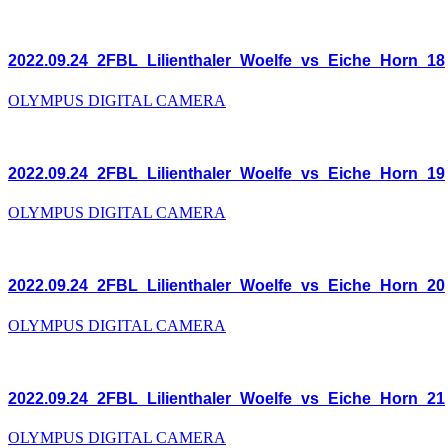
2022.09.24_2FBL_Lilienthaler_Woelfe_vs_Eiche_Horn_18
OLYMPUS DIGITAL CAMERA
2022.09.24_2FBL_Lilienthaler_Woelfe_vs_Eiche_Horn_19
OLYMPUS DIGITAL CAMERA
2022.09.24_2FBL_Lilienthaler_Woelfe_vs_Eiche_Horn_20
OLYMPUS DIGITAL CAMERA
2022.09.24_2FBL_Lilienthaler_Woelfe_vs_Eiche_Horn_21
OLYMPUS DIGITAL CAMERA