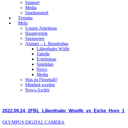
Support
Media
Spieltagsheft
Termine
Mehr
Unsere Abteilung
Hauptverein
Sponsoren
Alumni – 1. Bundesliga
Lilienthaler Wölfe
Tabelle
Ergebnisse
Spielplan
News
Media
Was ist Floorball?
Mitglied werden
News-Archiv
2022.09.24_2FBL_Lilienthaler_Woelfe_vs_Eiche_Horn_1
OLYMPUS DIGITAL CAMERA