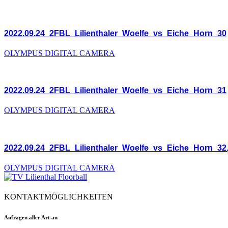
2022.09.24_2FBL_Lilienthaler_Woelfe_vs_Eiche_Horn_30
OLYMPUS DIGITAL CAMERA
2022.09.24_2FBL_Lilienthaler_Woelfe_vs_Eiche_Horn_31
OLYMPUS DIGITAL CAMERA
2022.09.24_2FBL_Lilienthaler_Woelfe_vs_Eiche_Horn_32
OLYMPUS DIGITAL CAMERA
KONTAKTMÖGLICHKEITEN
Anfragen aller Art an