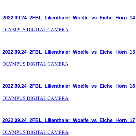
2022.09.24_2FBL_Lilienthaler_Woelfe_vs_Eiche_Horn_14
OLYMPUS DIGITAL CAMERA
2022.09.24_2FBL_Lilienthaler_Woelfe_vs_Eiche_Horn_15
OLYMPUS DIGITAL CAMERA
2022.09.24_2FBL_Lilienthaler_Woelfe_vs_Eiche_Horn_16
OLYMPUS DIGITAL CAMERA
2022.09.24_2FBL_Lilienthaler_Woelfe_vs_Eiche_Horn_17
OLYMPUS DIGITAL CAMERA