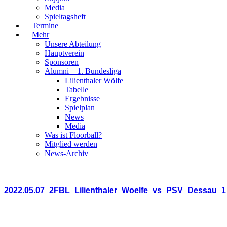
Media
Spieltagsheft
Termine
Mehr
Unsere Abteilung
Hauptverein
Sponsoren
Alumni – 1. Bundesliga
Lilienthaler Wölfe
Tabelle
Ergebnisse
Spielplan
News
Media
Was ist Floorball?
Mitglied werden
News-Archiv
2022.05.07_2FBL_Lilienthaler_Woelfe_vs_PSV_Dessau_1