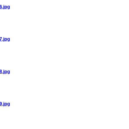
6.jpg
7.jpg
8.jpg
9.jpg