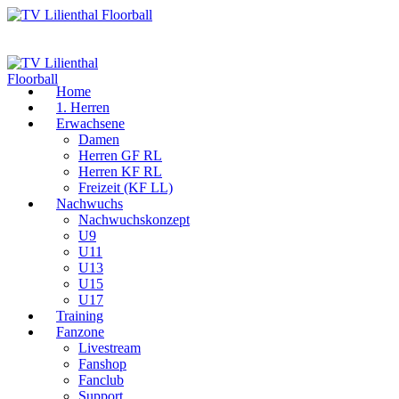
Home
1. Herren
Erwachsene
Damen
Herren GF RL
Herren KF RL
Freizeit (KF LL)
Nachwuchs
Nachwuchskonzept
U9
U11
U13
U15
U17
Training
Fanzone
Livestream
Fanshop
Fanclub
Support