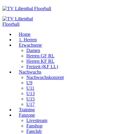
Home
1. Herren
Erwachsene
Damen
Herren GF RL
Herren KF RL
Freizeit (KF LL)
Nachwuchs
Nachwuchskonzept
U9
U11
U13
U15
U17
Training
Fanzone
Livestream
Fanshop
Fanclub