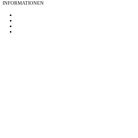
INFORMATIONEN
TV Lilienthal
Mitgliedschaft
Impressum
Datenschutz