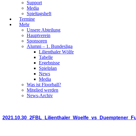
Support
Media
Spieltagsheft
Termine
Mehr
Unsere Abteilung
Hauptverein
Sponsoren
Alumni – 1. Bundesliga
Lilienthaler Wölfe
Tabelle
Ergebnisse
Spielplan
News
Media
Was ist Floorball?
Mitglied werden
News-Archiv
2021.10.30_2FBL_Lilienthaler_Woelfe_vs_Duemptener_F