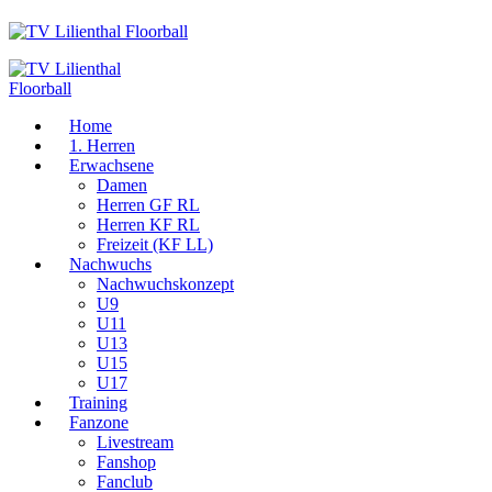
Home
1. Herren
Erwachsene
Damen
Herren GF RL
Herren KF RL
Freizeit (KF LL)
Nachwuchs
Nachwuchskonzept
U9
U11
U13
U15
U17
Training
Fanzone
Livestream
Fanshop
Fanclub