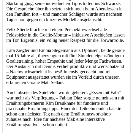
Stärkung ging, seine individuellen Tipps trafen ins Schwarze.
Die Gespräche über ihn setzten sich noch beim Abendessen in
den Familien fort – und mancher Schläger wurde am nächsten
Tag schon gegen ein kürzeres Modell ausgetauscht.
Felix Stierle brachte mit einem Perspektivwechsel alle
Feldspieler in die Goalie-Montur – inklusive Abschießen lassen
im Tor. Ergebnis: ein völlig neuer Respekt für die Torwartrolle.
Lara Ziegler und Emma Stegemann aus Uphusen, beide gerade
mal 15 Jahre alt, überzeugten mit fünf Stunden eigenständigem
Goalietraining, hoher Empathie und jeder Menge Fachwissen.
Der Austausch mit Dennis verlief produktiv und wertschätzend
– Nachwuchsarbeit at its best! Intensiv gecoacht und mit
Equipment ausgestattet wurden sie im Vorfeld durch unseren
erfahrenen Goalie Matt Sellars.
Auch abseits des Spielfelds wurde geliefert: „Essen mit Fabi“
war mehr als Verpflegung – Fabian Diaz sorgte gemeinsam mit
Ernährungsberaterin Kim Braukhane für fundierte und
praxisnahe Ernährungstipps. Einer der Teilnehmenden backte
schon am nächsten Tag nach dem Ernährungsworkshop
zuhause nach. Idee für nächstes Mal: eine interaktive
Ernährungsrallye – schon notiert!