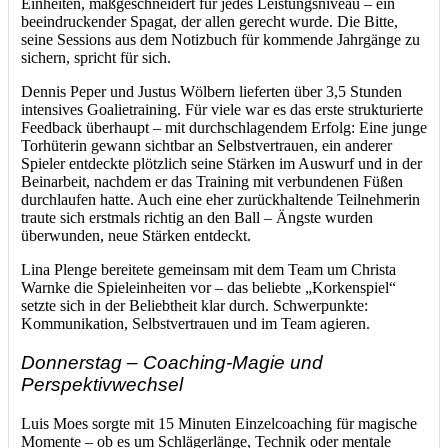
Einheiten, maßgeschneidert für jedes Leistungsniveau – ein
beeindruckender Spagat, der allen gerecht wurde. Die Bitte,
seine Sessions aus dem Notizbuch für kommende Jahrgänge zu
sichern, spricht für sich.
Dennis Peper und Justus Wölbern lieferten über 3,5 Stunden
intensives Goalietraining. Für viele war es das erste strukturierte
Feedback überhaupt – mit durchschlagendem Erfolg: Eine junge
Torhüterin gewann sichtbar an Selbstvertrauen, ein anderer
Spieler entdeckte plötzlich seine Stärken im Auswurf und in der
Beinarbeit, nachdem er das Training mit verbundenen Füßen
durchlaufen hatte. Auch eine eher zurückhaltende Teilnehmerin
traute sich erstmals richtig an den Ball – Ängste wurden
überwunden, neue Stärken entdeckt.
Lina Plenge bereitete gemeinsam mit dem Team um Christa
Warnke die Spieleinheiten vor – das beliebte „Korkenspiel“
setzte sich in der Beliebtheit klar durch. Schwerpunkte:
Kommunikation, Selbstvertrauen und im Team agieren.
Donnerstag – Coaching-Magie und
Perspektivwechsel
Luis Moes sorgte mit 15 Minuten Einzelcoaching für magische
Momente – ob es um Schlägerlänge, Technik oder mentale