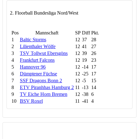
2. Floorball Bundesliga Nord/West
Pos
Mannschaft
SP
Diff
Pkt.
1
Baltic Storms
12
37
28
2
Lilienthaler Wölfe
12
41
27
3
TSV Tollwut Ebersgöns
12
39
26
4
Frankfurt Falcons
12
19
23
5
Hannover 96
12
-14
17
6
Dümptener Füchse
12
-25
17
7
SSF Dragons Bonn 2
12
-5
15
8
ETV Piranhhas Hamburg 2
11
-13
14
9
TV Eiche Horn Bremen
12
-38
6
10
BSV Roxel
11
-41
4