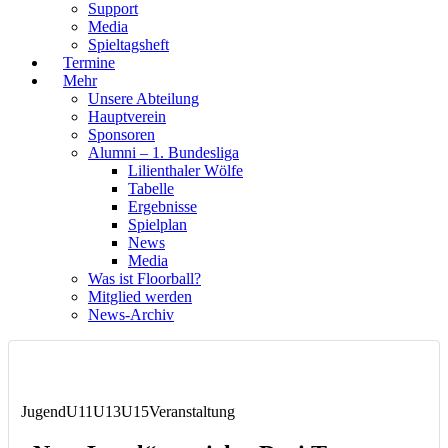
Support
Media
Spieltagsheft
Termine
Mehr
Unsere Abteilung
Hauptverein
Sponsoren
Alumni – 1. Bundesliga
Lilienthaler Wölfe
Tabelle
Ergebnisse
Spielplan
News
Media
Was ist Floorball?
Mitglied werden
News-Archiv
Jugend
U11
U13
U15
Veranstaltung