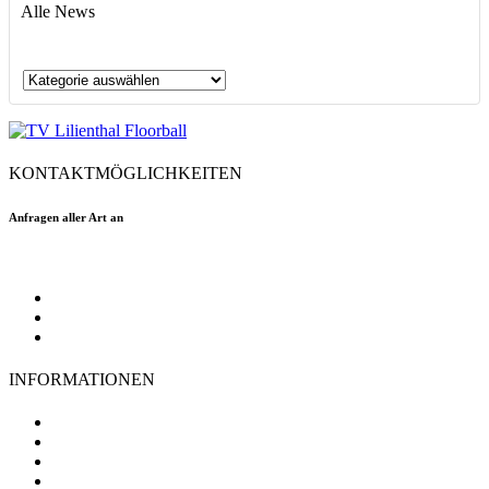
Alle News
Alle
News
KONTAKTMÖGLICHKEITEN
Anfragen aller Art an
floorball@tvlilienthal.de
Facebook
Twitter
Instagram
INFORMATIONEN
TV Lilienthal
Mitgliedschaft
Impressum
Datenschutz