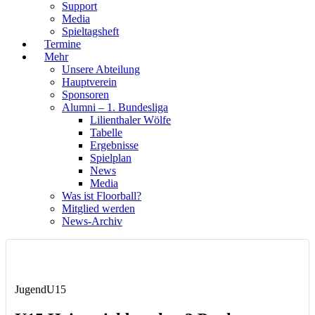
Support
Media
Spieltagsheft
Termine
Mehr
Unsere Abteilung
Hauptverein
Sponsoren
Alumni – 1. Bundesliga
Lilienthaler Wölfe
Tabelle
Ergebnisse
Spielplan
News
Media
Was ist Floorball?
Mitglied werden
News-Archiv
Jugend
U15