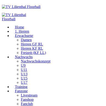
Home
1. Herren
Erwachsene
Damen
Herren GF RL
Herren KF RL
Freizeit (KF LL)
Nachwuchs
Nachwuchskonzept
U9
U11
U13
U15
U17
Training
Fanzone
Livestream
Fanshop
Fanclub