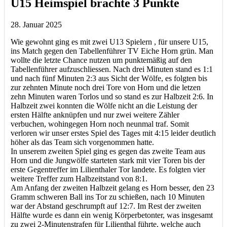
U15 Heimspiel brachte 3 Punkte
28. Januar 2025
Wie gewohnt ging es mit zwei U13 Spielern , für unsere U15,
ins Match gegen den Tabellenführer TV Eiche Horn grün. Man
wollte die letzte Chance nutzen um punktemäßig auf den
Tabellenführer aufzuschliessen. Nach drei Minuten stand es 1:1
und nach fünf Minuten 2:3 aus Sicht der Wölfe, es folgten bis
zur zehnten Minute noch drei Tore von Horn und die letzen
zehn Minuten waren Torlos und so stand es zur Halbzeit 2:6. In
Halbzeit zwei konnten die Wölfe nicht an die Leistung der
ersten Hälfte anknüpfen und nur zwei weitere Zähler
verbuchen, wohingegen Horn noch neunmal traf. Somit
verloren wir unser erstes Spiel des Tages mit 4:15 leider deutlich
höher als das Team sich vorgenommen hatte.
In unserem zweiten Spiel ging es gegen das zweite Team aus
Horn und die Jungwölfe starteten stark mit vier Toren bis der
erste Gegentreffer im Lilienthaler Tor landete. Es folgten vier
weitere Treffer zum Halbzeitstand von 8:1.
Am Anfang der zweiten Halbzeit gelang es Horn besser, den 23
Gramm schweren Ball ins Tor zu schießen, nach 10 Minuten
war der Abstand geschrumpft auf 12:7. Im Rest der zweiten
Hälfte wurde es dann ein wenig Körperbetonter, was insgesamt
zu zwei 2-Minutenstrafen für Lilienthal führte, welche auch