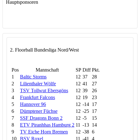
Hauptsponsoren
2. Floorball Bundesliga Nord/West
Pos
Mannschaft
SP
Diff
Pkt.
1
Baltic Storms
12
37
28
2
Lilienthaler Wölfe
12
41
27
3
TSV Tollwut Ebersgöns
12
39
26
4
Frankfurt Falcons
12
19
23
5
Hannover 96
12
-14
17
6
Dümptener Füchse
12
-25
17
7
SSF Dragons Bonn 2
12
-5
15
8
ETV Piranhhas Hamburg 2
11
-13
14
9
TV Eiche Horn Bremen
12
-38
6
10
BSV Roxel
11
-41
4