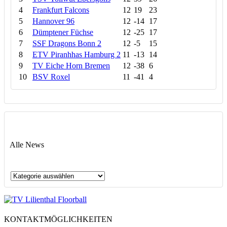
4
Frankfurt Falcons
12
19
23
5
Hannover 96
12
-14
17
6
Dümptener Füchse
12
-25
17
7
SSF Dragons Bonn 2
12
-5
15
8
ETV Piranhhas Hamburg 2
11
-13
14
9
TV Eiche Horn Bremen
12
-38
6
10
BSV Roxel
11
-41
4
Alle News
Alle
News
KONTAKTMÖGLICHKEITEN