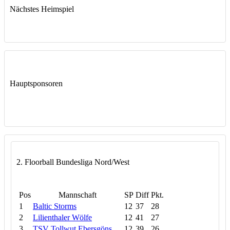
Nächstes Heimspiel
Hauptsponsoren
2. Floorball Bundesliga Nord/West
Pos
Mannschaft
SP
Diff
Pkt.
1
Baltic Storms
12
37
28
2
Lilienthaler Wölfe
12
41
27
3
TSV Tollwut Ebersgöns
12
39
26