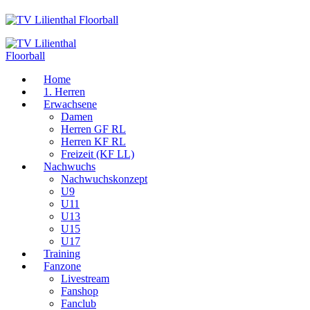
Home
1. Herren
Erwachsene
Damen
Herren GF RL
Herren KF RL
Freizeit (KF LL)
Nachwuchs
Nachwuchskonzept
U9
U11
U13
U15
U17
Training
Fanzone
Livestream
Fanshop
Fanclub