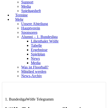
Support
Media
Spieltagsheft
Termine
Mehr
Unsere Abteilung
Hauptverein
Sponsoren
Alumni – 1. Bundesliga
Lilienthaler Wölfe
Tabelle
Ergebnisse
Spielplan
News
Media
Was ist Floorball?
Mitglied werden
News-Archiv
1. Bundesliga
Wölfe Telegramm