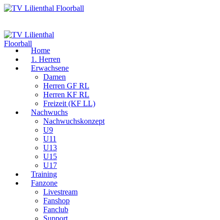
Home
1. Herren
Erwachsene
Damen
Herren GF RL
Herren KF RL
Freizeit (KF LL)
Nachwuchs
Nachwuchskonzept
U9
U11
U13
U15
U17
Training
Fanzone
Livestream
Fanshop
Fanclub
Support