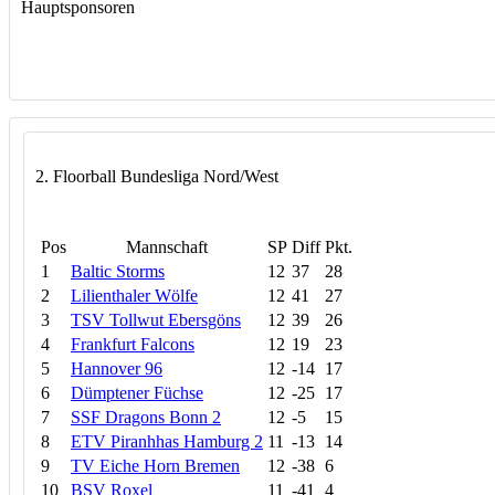
Hauptsponsoren
2. Floorball Bundesliga Nord/West
Pos
Mannschaft
SP
Diff
Pkt.
1
Baltic Storms
12
37
28
2
Lilienthaler Wölfe
12
41
27
3
TSV Tollwut Ebersgöns
12
39
26
4
Frankfurt Falcons
12
19
23
5
Hannover 96
12
-14
17
6
Dümptener Füchse
12
-25
17
7
SSF Dragons Bonn 2
12
-5
15
8
ETV Piranhhas Hamburg 2
11
-13
14
9
TV Eiche Horn Bremen
12
-38
6
10
BSV Roxel
11
-41
4