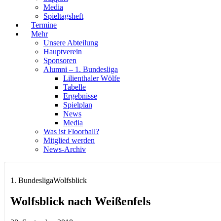
Media
Spieltagsheft
Termine
Mehr
Unsere Abteilung
Hauptverein
Sponsoren
Alumni – 1. Bundesliga
Lilienthaler Wölfe
Tabelle
Ergebnisse
Spielplan
News
Media
Was ist Floorball?
Mitglied werden
News-Archiv
1. Bundesliga
Wolfsblick
Wolfsblick nach Weißenfels