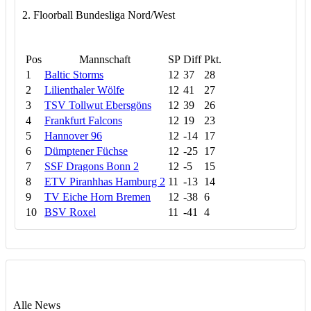
2. Floorball Bundesliga Nord/West
Pos
Mannschaft
SP
Diff
Pkt.
1
Baltic Storms
12
37
28
2
Lilienthaler Wölfe
12
41
27
3
TSV Tollwut Ebersgöns
12
39
26
4
Frankfurt Falcons
12
19
23
5
Hannover 96
12
-14
17
6
Dümptener Füchse
12
-25
17
7
SSF Dragons Bonn 2
12
-5
15
8
ETV Piranhhas Hamburg 2
11
-13
14
9
TV Eiche Horn Bremen
12
-38
6
10
BSV Roxel
11
-41
4
Alle News