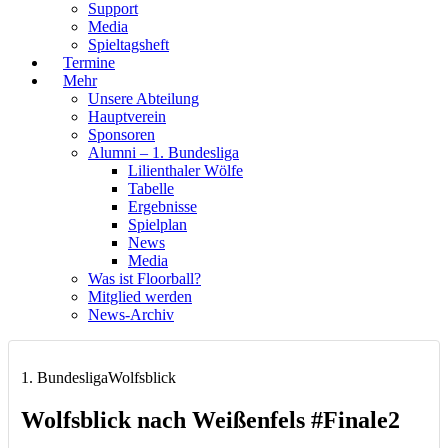
Support
Media
Spieltagsheft
Termine
Mehr
Unsere Abteilung
Hauptverein
Sponsoren
Alumni – 1. Bundesliga
Lilienthaler Wölfe
Tabelle
Ergebnisse
Spielplan
News
Media
Was ist Floorball?
Mitglied werden
News-Archiv
1. Bundesliga
Wolfsblick
Wolfsblick nach Weißenfels #Finale2