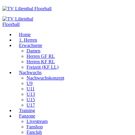
Home
1. Herren
Erwachsene
Damen
Herren GF RL
Herren KF RL
Freizeit (KF LL)
Nachwuchs
Nachwuchskonzept
U9
U11
U13
U15
U17
Training
Fanzone
Livestream
Fanshop
Fanclub