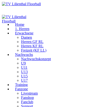
Home
1. Herren
Erwachsene
Damen
Herren GF RL
Herren KF RL
Freizeit (KF LL)
Nachwuchs
Nachwuchskonzept
U9
U11
U13
U15
U17
Training
Fanzone
Livestream
Fanshop
Fanclub
Support