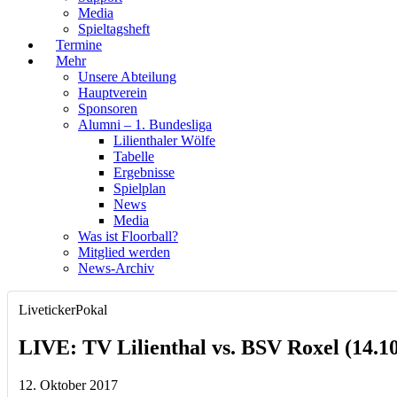
Media
Spieltagsheft
Termine
Mehr
Unsere Abteilung
Hauptverein
Sponsoren
Alumni – 1. Bundesliga
Lilienthaler Wölfe
Tabelle
Ergebnisse
Spielplan
News
Media
Was ist Floorball?
Mitglied werden
News-Archiv
Liveticker
Pokal
LIVE: TV Lilienthal vs. BSV Roxel (14.10
12. Oktober 2017