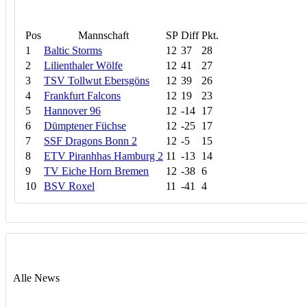
Pos
Mannschaft
SP
Diff
Pkt.
1
Baltic Storms
12
37
28
2
Lilienthaler Wölfe
12
41
27
3
TSV Tollwut Ebersgöns
12
39
26
4
Frankfurt Falcons
12
19
23
5
Hannover 96
12
-14
17
6
Dümptener Füchse
12
-25
17
7
SSF Dragons Bonn 2
12
-5
15
8
ETV Piranhhas Hamburg 2
11
-13
14
9
TV Eiche Horn Bremen
12
-38
6
10
BSV Roxel
11
-41
4
Alle News