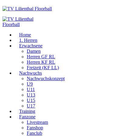
Home
1. Herren
Erwachsene
Damen
Herren GF RL
Herren KF RL
Freizeit (KF LL)
Nachwuchs
Nachwuchskonzept
U9
U11
U13
U15
U17
Training
Fanzone
Livestream
Fanshop
Fanclub