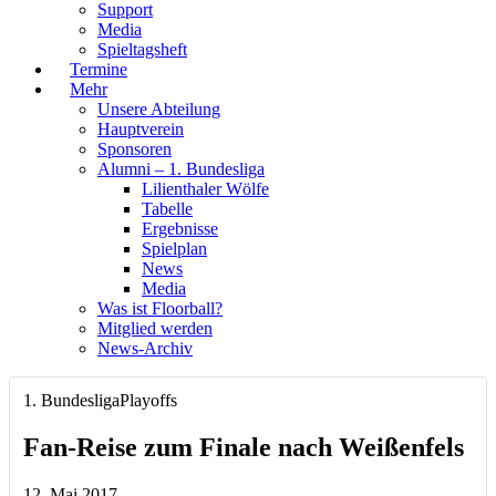
Support
Media
Spieltagsheft
Termine
Mehr
Unsere Abteilung
Hauptverein
Sponsoren
Alumni – 1. Bundesliga
Lilienthaler Wölfe
Tabelle
Ergebnisse
Spielplan
News
Media
Was ist Floorball?
Mitglied werden
News-Archiv
1. Bundesliga
Playoffs
Fan-Reise zum Finale nach Weißenfels
12. Mai 2017