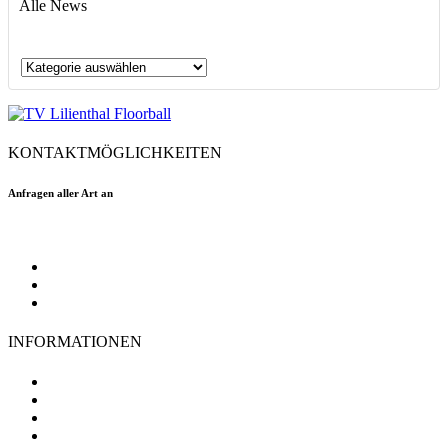
Alle News
Alle
News
KONTAKTMÖGLICHKEITEN
Anfragen aller Art an
floorball@tvlilienthal.de
Facebook
Twitter
Instagram
INFORMATIONEN
TV Lilienthal
Mitgliedschaft
Impressum
Datenschutz