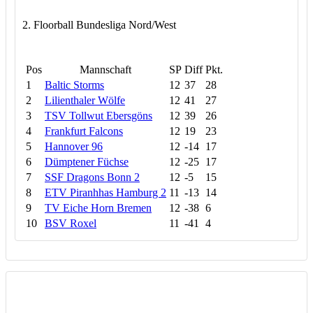
2. Floorball Bundesliga Nord/West
Pos
Mannschaft
SP
Diff
Pkt.
1
Baltic Storms
12
37
28
2
Lilienthaler Wölfe
12
41
27
3
TSV Tollwut Ebersgöns
12
39
26
4
Frankfurt Falcons
12
19
23
5
Hannover 96
12
-14
17
6
Dümptener Füchse
12
-25
17
7
SSF Dragons Bonn 2
12
-5
15
8
ETV Piranhhas Hamburg 2
11
-13
14
9
TV Eiche Horn Bremen
12
-38
6
10
BSV Roxel
11
-41
4