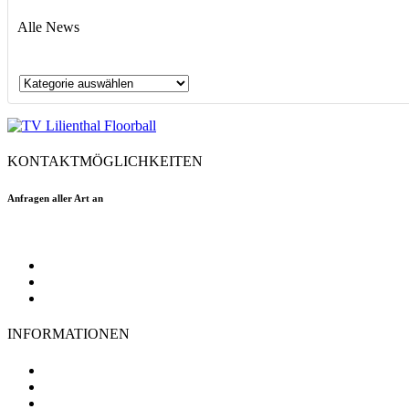
Alle News
Alle
News
KONTAKTMÖGLICHKEITEN
Anfragen aller Art an
floorball@tvlilienthal.de
Facebook
Twitter
Instagram
INFORMATIONEN
TV Lilienthal
Mitgliedschaft
Impressum