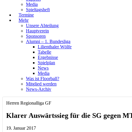
Media
Spieltagsheft
Termine
Mehr
Unsere Abteilung
Hauptverein
Sponsoren
Alumni – 1. Bundesliga
Lilienthaler Wölfe
Tabelle
Ergebnisse
Spielplan
News
Media
Was ist Floorball?
Mitglied werden
News-Archiv
Herren Regionalliga GF
Klarer Auswärtssieg für die SG gegen M
19. Januar 2017