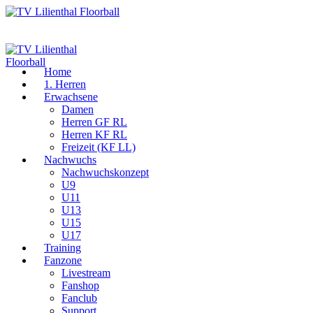
Home
1. Herren
Erwachsene
Damen
Herren GF RL
Herren KF RL
Freizeit (KF LL)
Nachwuchs
Nachwuchskonzept
U9
U11
U13
U15
U17
Training
Fanzone
Livestream
Fanshop
Fanclub
Support