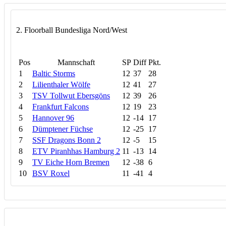
2. Floorball Bundesliga Nord/West
Pos
Mannschaft
SP
Diff
Pkt.
1
Baltic Storms
12
37
28
2
Lilienthaler Wölfe
12
41
27
3
TSV Tollwut Ebersgöns
12
39
26
4
Frankfurt Falcons
12
19
23
5
Hannover 96
12
-14
17
6
Dümptener Füchse
12
-25
17
7
SSF Dragons Bonn 2
12
-5
15
8
ETV Piranhhas Hamburg 2
11
-13
14
9
TV Eiche Horn Bremen
12
-38
6
10
BSV Roxel
11
-41
4