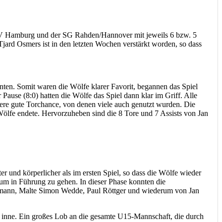
ETV Hamburg und der SG Rahden/Hannover mit jeweils 6 bzw. 5
ard Osmers ist in den letzten Wochen verstärkt worden, so dass
ten. Somit waren die Wölfe klarer Favorit, begannen das Spiel
ause (8:0) hatten die Wölfe das Spiel dann klar im Griff. Alle
ndere gute Torchance, von denen viele auch genutzt wurden. Die
ölfe endete. Hervorzuheben sind die 8 Tore und 7 Assists von Jan
r und körperlicher als im ersten Spiel, so dass die Wölfe wieder
um in Führung zu gehen. In dieser Phase konnten die
nemann, Malte Simon Wedde, Paul Röttger und wiederum von Jan
e inne. Ein großes Lob an die gesamte U15-Mannschaft, die durch