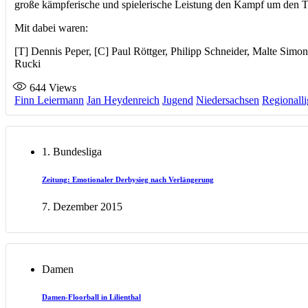
große kämpferische und spielerische Leistung den Kampf um den Tit
Mit dabei waren:
[T] Dennis Peper, [C] Paul Röttger, Philipp Schneider, Malte Si
Rucki
644
Views
Finn Leiermann
Jan Heydenreich
Jugend
Niedersachsen
Regionalli
1. Bundesliga
Zeitung: Emotionaler Derbysieg nach Verlängerung
7. Dezember 2015
Damen
Damen-Floorball in Lilienthal