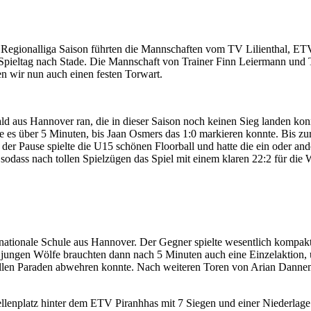
d Regionalliga Saison führten die Mannschaften vom TV Lilienthal, 
Spieltag nach Stade. Die Mannschaft von Trainer Finn Leiermann und Tj
n wir nun auch einen festen Torwart.
 aus Hannover ran, die in dieser Saison noch keinen Sieg landen konn
es über 5 Minuten, bis Jaan Osmers das 1:0 markieren konnte. Bis zur P
ch der Pause spielte die U15 schönen Floorball und hatte die ein oder a
dass nach tollen Spielzügen das Spiel mit einem klaren 22:2 für die W
nationale Schule aus Hannover. Der Gegner spielte wesentlich kompakte
e jungen Wölfe brauchten dann nach 5 Minuten auch eine Einzelaktion, 
 tollen Paraden abwehren konnte. Nach weiteren Toren von Arian Dan
ellenplatz hinter dem ETV Piranhhas mit 7 Siegen und einer Niederlag