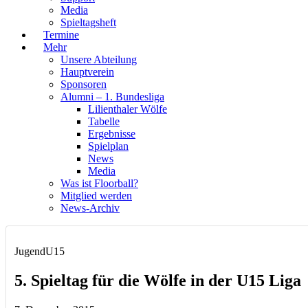
Media
Spieltagsheft
Termine
Mehr
Unsere Abteilung
Hauptverein
Sponsoren
Alumni – 1. Bundesliga
Lilienthaler Wölfe
Tabelle
Ergebnisse
Spielplan
News
Media
Was ist Floorball?
Mitglied werden
News-Archiv
Jugend
U15
5. Spieltag für die Wölfe in der U15 Liga