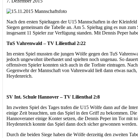
7. Dezember 2015
Nach den ersten Spieltagen der U15 Mannschaften in der Kleinfel
Siegen gemeinsam die Tabelle an. Am 5. Spieltag ging es nun zum 
insgesamt 11 Spieler zur Verfügung standen. Mit Dennis Peper habe
TuS Vahrenwald – TV Lilienthal 2:22
Im ersten Spiel mussten die jungen Wölfe gegen den TuS Vahrenwald
jedoch ungewohnt überhastet und spielten noch ungenau. So dauerte 
offensiven Spieler konnten sich auch in die Torliste eintragen. Na
Gegenwehr der Mannschaft von Vahrenwald ließ dann etwas nach, so
Heydenreich.
SV Int. Schule Hannover – TV Lilienthal 2:8
Im zweiten Spiel des Tages trafen die U15 Wölfe dann auf die Inter
einige Zeit brauchten, um das Spiel in den Griff zu bekommen. Di
Hannoveraner einige Konter setzen, die Dennis Peper im Tor mit
Heydenreich konnte das Spiel dann doch sicher gewonnen werden.
Durch die beiden Siege haben die Wölfe derzeitig den zweiten Tab