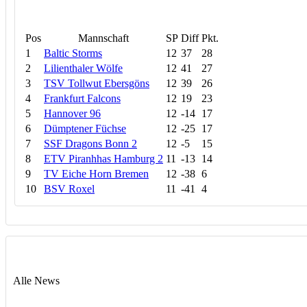
Pos
Mannschaft
SP
Diff
Pkt.
1
Baltic Storms
12
37
28
2
Lilienthaler Wölfe
12
41
27
3
TSV Tollwut Ebersgöns
12
39
26
4
Frankfurt Falcons
12
19
23
5
Hannover 96
12
-14
17
6
Dümptener Füchse
12
-25
17
7
SSF Dragons Bonn 2
12
-5
15
8
ETV Piranhhas Hamburg 2
11
-13
14
9
TV Eiche Horn Bremen
12
-38
6
10
BSV Roxel
11
-41
4
Alle News