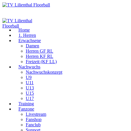
Home
1. Herren
Erwachsene
Damen
Herren GF RL
Herren KF RL
Freizeit (KF LL)
Nachwuchs
Nachwuchskonzept
U9
U11
U13
U15
U17
Training
Fanzone
Livestream
Fanshop
Fanclub
Support