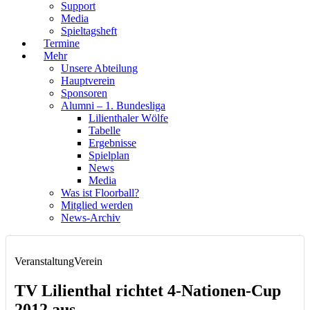
Support
Media
Spieltagsheft
Termine
Mehr
Unsere Abteilung
Hauptverein
Sponsoren
Alumni – 1. Bundesliga
Lilienthaler Wölfe
Tabelle
Ergebnisse
Spielplan
News
Media
Was ist Floorball?
Mitglied werden
News-Archiv
Veranstaltung
Verein
TV Lilienthal richtet 4-Nationen-Cup
2012 aus