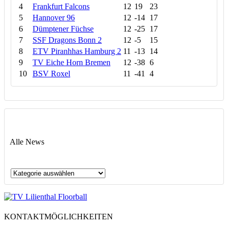
4
Frankfurt Falcons
12
19
23
5
Hannover 96
12
-14
17
6
Dümptener Füchse
12
-25
17
7
SSF Dragons Bonn 2
12
-5
15
8
ETV Piranhhas Hamburg 2
11
-13
14
9
TV Eiche Horn Bremen
12
-38
6
10
BSV Roxel
11
-41
4
Alle News
Alle
News
KONTAKTMÖGLICHKEITEN