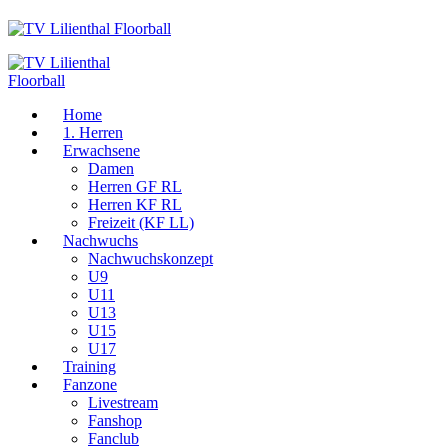
Home
1. Herren
Erwachsene
Damen
Herren GF RL
Herren KF RL
Freizeit (KF LL)
Nachwuchs
Nachwuchskonzept
U9
U11
U13
U15
U17
Training
Fanzone
Livestream
Fanshop
Fanclub