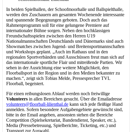
In beiden Spielhallen, der Schoofmoorhalle und Ballspielthalle,
werden den Zuschauern am gesamten Wochenende interessante
und spannende Begegnungen geboten. Doch auch das
Rahmenprogramm soll für eine gelungene Premiere auf
internationaler Bühne sorgen. Neben den hochklassigen
Freundschaftsspielen zwischen den Herren U19
Nationalmannschaften Deutschlands und Dänemarks sind auch
Showmatches zwischen Jugend- und Breitensportmannschaften
und Workshops geplant. „Auch im Rathaus und in den
regionalen Sportverbänden und Ausschüssen freut man sich auf
das internationale sportliche Flair und mitreißende Partien. Wir
sehen in der Ausrichtung eine weitere Möglichkeit, den
Floorballsport in der Region und in den Medien bekannter zu
machen.“, zeigt sich Tobias Melde, Pressesprecher TVL
Floorball, begeistert.
Für einen reibungslosen Ablauf werden noch freiwillige
Volunteers
in allen Bereichen gesucht. Über die Emailadresse
volunteers@floorball-lilienthal.de
kann sich jede fleißige Hand
anmelden. Sofern besondere Aufgabengebiete gewünscht sind,
bitte in der Email angeben, ansonsten stehen die Bereiche
Competition (Spielsekretariat, Bandendienst, Speaker, etc.),
Media (Pressebetreuung, Spielberichte, Ticketing, etc.) und
Transport zur Auswahl.