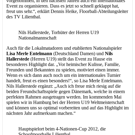
vorgenommen, in den nächsten Jahren auch ein internationales
Event zu organisieren. Dass es jetzt so schnell geklappt hat,
freut uns sehr.“, erklärt Dennis Heike, Floorball-Abteilungsleiter
des TV Lilienthal.
Nils Hallerstede, Torhüter der Herren U19
Nationalmannschaft
Auch für die Lokalmatadoren und etablierten Nationalspieler
Lisa Merle Entelmann
(Deutschland Damen) und
Nils
Hallerstede
(Herren U19) stellt das Event zu Hause ein
besonderes Highlight dar. „Vor heimischer Kulisse, Familie,
Freunden und Bekannten zu spielen, motiviert einen immer.
Wenn es sich dann auch noch um ein internationales Turnier
handelt, freut es einen besonders!“, so Lisa Merle Entelmann.
Nils Hallerstede ergänzt: „Auch ich freue mich riesig auf die
beiden Freundschaftsspiele gegen Dänemark, welche in einem
perfekten Rahmen ausgetragen werden. Im kommenden Mai
spielen wir in Hamburg bei der Herren U19 Weltmeisterschaft
und können uns so optimal vorbereiten und auf das Highlight im
nächsten Jahr aufmerksam machen.“
Hauptspielort beim 4-Nationen-Cup 2012, die
Schoofmoorhalle Lilienthal