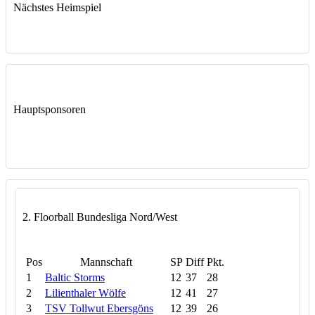
Nächstes Heimspiel
Hauptsponsoren
2. Floorball Bundesliga Nord/West
Pos
Mannschaft
SP
Diff
Pkt.
1
Baltic Storms
12
37
28
2
Lilienthaler Wölfe
12
41
27
3
TSV Tollwut Ebersgöns
12
39
26