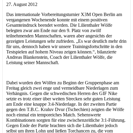
27. August 2012
Das internationale Vorbereitungsturnier X3M Open Berlin am
vergangenen Wochenende konnte mit einem positiven
Gesamteindruck beendet werden. Die Lilienthaler Wölfe
belegten zwar am Ende nur den 9. Platz von zwölf
teilnehmenden Mannschaften, waren aber angesichts der
gezeigten Leistungen sehr zufrieden. „Es war deutlich mehr drin
für uns, dennoch haben wir unsere Trainingsfortschritte in den
Testspielen auf hohem Niveau zeigen können.“, bilanzierte
Andreas Blankenstein, Coach der Lilienthaler Wölfe, die
Leistung seiner Mannschaft.
Dabei wurden den Wölfen zu Beginn der Gruppenphase am
Freitag gleich zwei enge und vermeidbare Niederlagen zum
Verhängnis. Gegen die schwedischen Herren des GIF Nike
setzte es trotz einer über weiten Strecken sehr guten Leistung
am Ende eine knappe 3:4-Niederlage. In der zweiten Partie
gegen den T.B.C. Kraluv Dvur (Tschechien) zeigten die Wölfe
noch einmal ein temporeiches Match. Sehenswerte
Kombinationen sorgten für eine zwischenzeitliche 3:1-Führung.
Gegen Ende der Partie brachten sich die Lilienthaler jedoch
selbst um ihren Lohn und ließen Torchancen zu, die vom