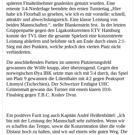
späteren Finalteilnehmer gnadenlos genutzt wurden. Eine
erneute 3:4-Niederlage beendete den ersten Turniertag „Hier
habe ich Floorball so gesehen, wie ich es mir vorstelle: schnell,
attraktiv und abwechslungsreich. Eine klasse Leistung von
beiden Mannschaften.“, stellte Blankenstein fest. In der letzten
Gruppenpartie gegen den Ligakonkurrenten ETV Hamburg
konnte der TVL über die gesamte Spielzeit eine konzentrierte
Leistung abliefern und belohnte sich am Ende durch einen 2:1-
Sieg mit drei Punkten, welche jedoch den vierten Platz nicht
verhinderten.
Die anschließenden Partien im unteren Platzierungsfeld
gewannen die Wölfe knapp, aber überzeugend. Gegen den
norwegischen Øya IBK setzte man sich mit 5:4 durch, das Spiel
um Platz 9 gewannen die Lilienthaler mit 4:2 gegen Peaksport
Litomysl (Tschechien). Der Schweizer Erstligist UHC
Grünenmatt gewann das Turnier mit einem klaren 10:0-
Finalsieg gegen T.B.C. Kraluv Dvur.
Ein positives Fazit zog auch Kapitän André Heißenbüttel: „Ich
bin mit der Leistung der Mannschaft sehr zufrieden. Wenn wir
es schaffen das Tempo, sowie die Konzentration über die volle
Distanz hoch zu halten, sind wir auf einem sehr guten Weg. Die