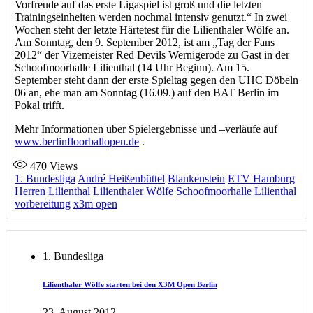
Vorfreude auf das erste Ligaspiel ist groß und die letzten
Trainingseinheiten werden nochmal intensiv genutzt.“ In zwei
Wochen steht der letzte Härtetest für die Lilienthaler Wölfe an.
Am Sonntag, den 9. September 2012, ist am „Tag der Fans
2012“ der Vizemeister Red Devils Wernigerode zu Gast in der
Schoofmoorhalle Lilienthal (14 Uhr Beginn). Am 15.
September steht dann der erste Spieltag gegen den UHC Döbeln
06 an, ehe man am Sonntag (16.09.) auf den BAT Berlin im
Pokal trifft.
Mehr Informationen über Spielergebnisse und –verläufe auf
www.berlinfloorballopen.de
.
470
Views
1. Bundesliga
André Heißenbüttel
Blankenstein
ETV Hamburg
Herren
Lilienthal
Lilienthaler Wölfe
Schoofmoorhalle Lilienthal
vorbereitung
x3m open
1. Bundesliga
Lilienthaler Wölfe starten bei den X3M Open Berlin
23. August 2012