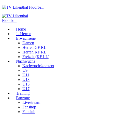
Home
1. Herren
Erwachsene
Damen
Herren GF RL
Herren KF RL
Freizeit (KF LL)
Nachwuchs
Nachwuchskonzept
U9
U11
U13
U15
U17
Training
Fanzone
Livestream
Fanshop
Fanclub