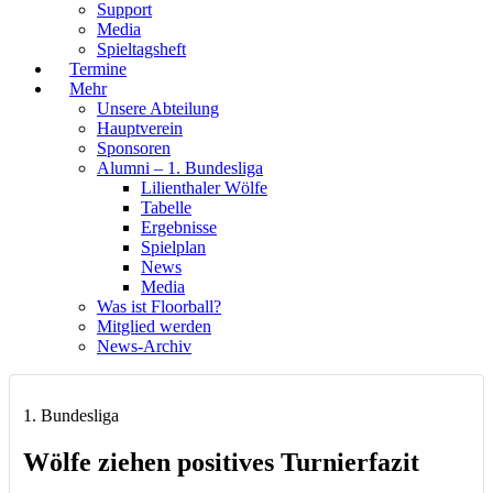
Support
Media
Spieltagsheft
Termine
Mehr
Unsere Abteilung
Hauptverein
Sponsoren
Alumni – 1. Bundesliga
Lilienthaler Wölfe
Tabelle
Ergebnisse
Spielplan
News
Media
Was ist Floorball?
Mitglied werden
News-Archiv
1. Bundesliga
Wölfe ziehen positives Turnierfazit