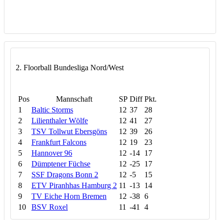
2. Floorball Bundesliga Nord/West
Pos
Mannschaft
SP
Diff
Pkt.
1
Baltic Storms
12
37
28
2
Lilienthaler Wölfe
12
41
27
3
TSV Tollwut Ebersgöns
12
39
26
4
Frankfurt Falcons
12
19
23
5
Hannover 96
12
-14
17
6
Dümptener Füchse
12
-25
17
7
SSF Dragons Bonn 2
12
-5
15
8
ETV Piranhhas Hamburg 2
11
-13
14
9
TV Eiche Horn Bremen
12
-38
6
10
BSV Roxel
11
-41
4