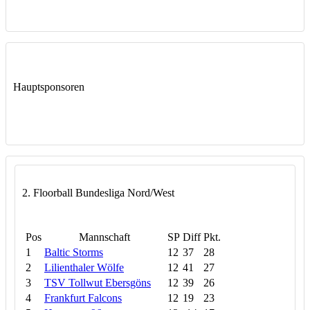
Hauptsponsoren
2. Floorball Bundesliga Nord/West
Pos
Mannschaft
SP
Diff
Pkt.
1
Baltic Storms
12
37
28
2
Lilienthaler Wölfe
12
41
27
3
TSV Tollwut Ebersgöns
12
39
26
4
Frankfurt Falcons
12
19
23