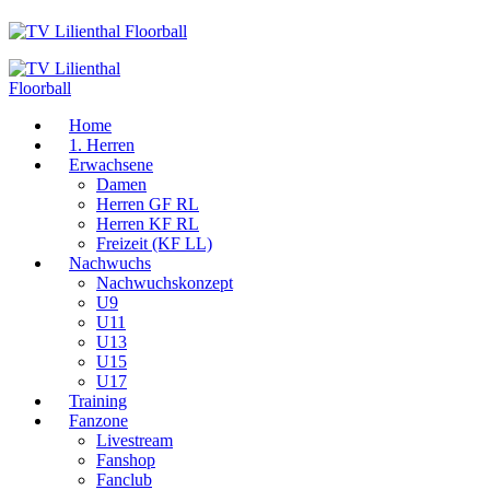
Home
1. Herren
Erwachsene
Damen
Herren GF RL
Herren KF RL
Freizeit (KF LL)
Nachwuchs
Nachwuchskonzept
U9
U11
U13
U15
U17
Training
Fanzone
Livestream
Fanshop
Fanclub