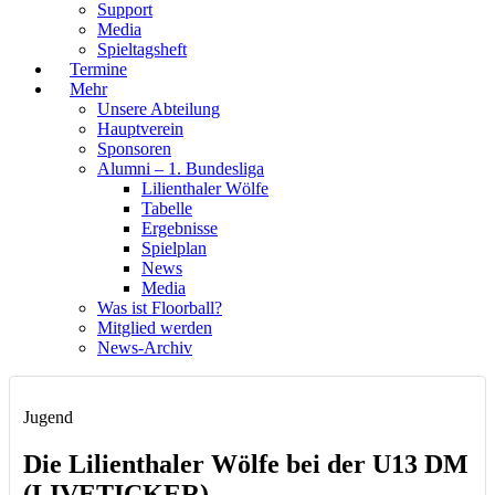
Support
Media
Spieltagsheft
Termine
Mehr
Unsere Abteilung
Hauptverein
Sponsoren
Alumni – 1. Bundesliga
Lilienthaler Wölfe
Tabelle
Ergebnisse
Spielplan
News
Media
Was ist Floorball?
Mitglied werden
News-Archiv
Jugend
Die Lilienthaler Wölfe bei der U13 DM
(LIVETICKER)